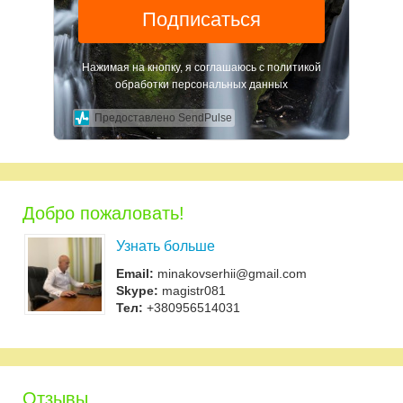
Подписаться
Нажимая на кнопку, я соглашаюсь с политикой
обработки персональных данных
Предоставлено SendPulse
Добро пожаловать!
Узнать больше
Email:
minakovserhii@gmail.com
Skype:
magistr081
Тел:
+380956514031
Отзывы