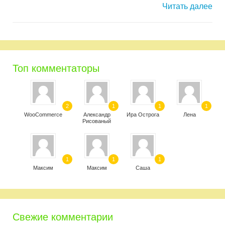
Читать далее
Топ комментаторы
2
1
1
1
WooCommerce
Александр
Ира Острога
Лена
Рисованый
1
1
1
Максим
Максим
Саша
Свежие комментарии