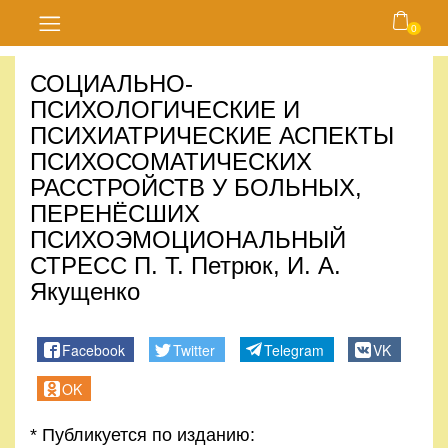
0
Главная
СОЦИАЛЬНО-
ПСИХОЛОГИЧЕСКИЕ И
Блог
ПСИХИАТРИЧЕСКИЕ АСПЕКТЫ
ПСИХОСОМАТИЧЕСКИХ
Курсы
РАССТРОЙСТВ У БОЛЬНЫХ,
ПЕРЕНЁСШИХ
Магазин
ПСИХОЭМОЦИОНАЛЬНЫЙ
СТРЕСС П. Т. Петрюк, И. А.
Карта
сайта
Якущенко
Личный
Facebook
Twitter
Telegram
VK
кабинет
OK
Контакты
* Публикуется по изданию: