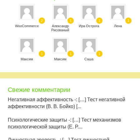
2
1
1
1
WooCommerce
Александр
Ира Острога
Лена
Рисованый
1
1
1
Максим
Максим
Саша
Свежие комментарии
Негативная аффективность -: […] Тест негативной
аффективности (В. В. Бойко) [...
Психологические защиты -: […] Тест механизмов
психологической защиты (Е. Р....
Личностная зрелость -: […] Тест личностной