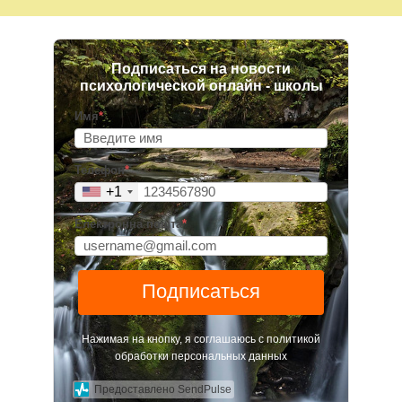
Подписаться на новости
психологической онлайн - школы
Имя
*
Телефон
*
+1
Електронна пошта
*
Подписаться
Нажимая на кнопку, я соглашаюсь с политикой
обработки персональных данных
Предоставлено SendPulse