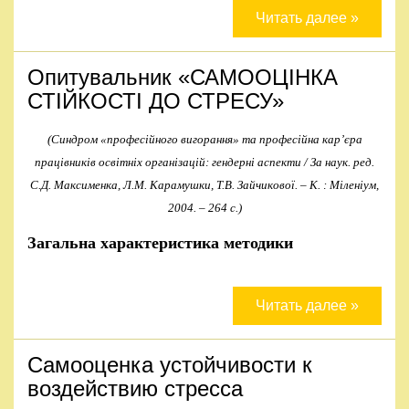
Правила
Читать далее »
и
условия
Опитувальник «САМООЦІНКА
СТІЙКОСТІ ДО СТРЕСУ»
Политика
конфиденциальности
(Синдром «професійного вигорання» та професійна кар’єра
працівників освітніх організацій: гендерні аспекти / За наук. ред.
С.Д. Максименка, Л.М. Карамушки, Т.В. Зайчикової. – К. : Міленіум,
2004. – 264 с.)
Загальна характеристика методики
Читать далее »
Самооценка устойчивости к
воздействию стресса