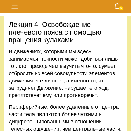
0
Главная
Лекция 4. Освобождение
плечевого пояса с помощью
Блог
вращения кулаками
Курсы
В движениях, которыми мы здесь
занимаемся, точности может добиться лишь
Магазин
тот, кто, прежде чем выучить что-то, сумеет
отбросить из всей совокупности элементов
Карта
движения все лишнее, а именно то, что
сайта
затрудняет Движение, нарушает его ход,
препятствует ему или противоречит.
Личный
кабинет
Периферийные, более удаленные от центра
части тела являются более чуткими и
дифференцированными в отношении
Контакты
телесных ощущений, чем центральные части.