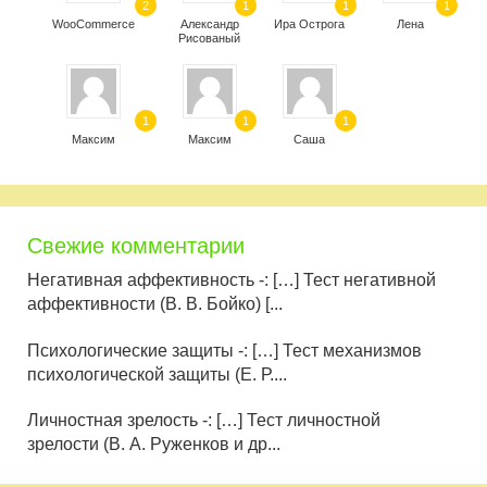
2
1
1
1
WooCommerce
Александр
Ира Острога
Лена
Рисованый
1
1
1
Максим
Максим
Саша
Свежие комментарии
Негативная аффективность -: […] Тест негативной
аффективности (В. В. Бойко) [...
Психологические защиты -: […] Тест механизмов
психологической защиты (Е. Р....
Личностная зрелость -: […] Тест личностной
зрелости (В. А. Руженков и др...