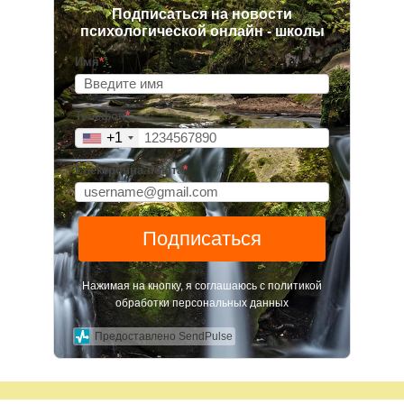
Подписаться на новости
психологической онлайн - школы
Имя
*
Телефон
*
+1
Електронна пошта
*
Подписаться
Нажимая на кнопку, я соглашаюсь с политикой
обработки персональных данных
Предоставлено SendPulse