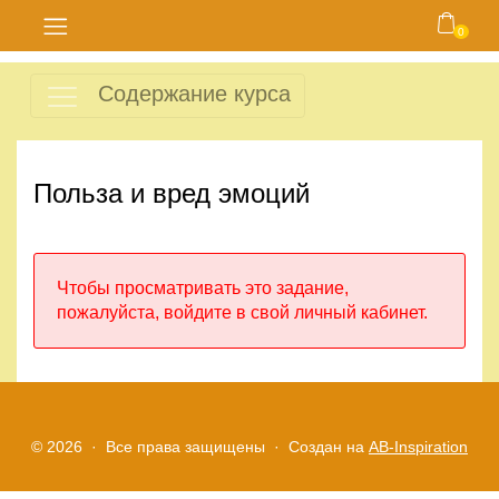
0
Главная
Содержание курса
Блог
Курсы
Польза и вред эмоций
Магазин
Чтобы просматривать это задание,
Карта
пожалуйста, войдите в свой личный кабинет.
сайта
Личный
кабинет
© 2026 · Все права защищены ·
Создан на
AB-Inspiration
Контакты