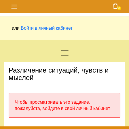
0
Главная
или
Войти в личный кабинет
Блог
Курсы
Магазин
Различение ситуаций, чувств и
Карта
мыслей
сайта
Личный
Чтобы просматривать это задание,
кабинет
пожалуйста, войдите в свой личный кабинет.
Контакты