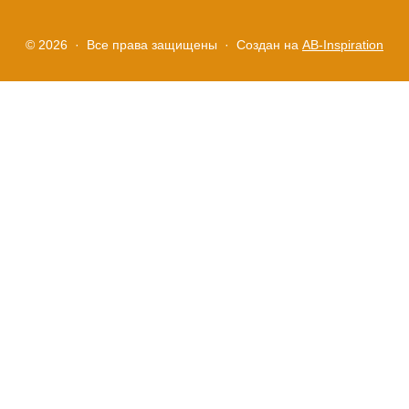
Правила
и
© 2026 · Все права защищены ·
Создан на
AB-Inspiration
условия
Политика
конфиденциальности