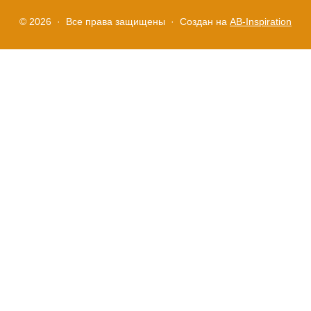
Правила
© 2026 · Все права защищены ·
Создан на
AB-Inspiration
и
условия
Политика
конфиденциальности