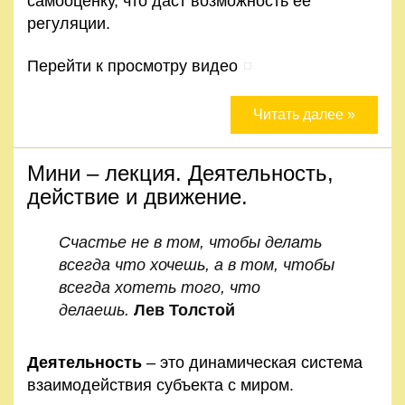
самооценку, что даст возможность её
Правила
регуляции.
и
условия
Перейти к просмотру видео
Политика
Читать далее »
конфиденциальности
Мини – лекция. Деятельность,
действие и движение.
Счастье не в том, чтобы делать
всегда что хочешь, а в том, чтобы
всегда хотеть того, что
делаешь.
Лев Толстой
Деятельность
– это динамическая система
взаимодействия субъекта с миром.