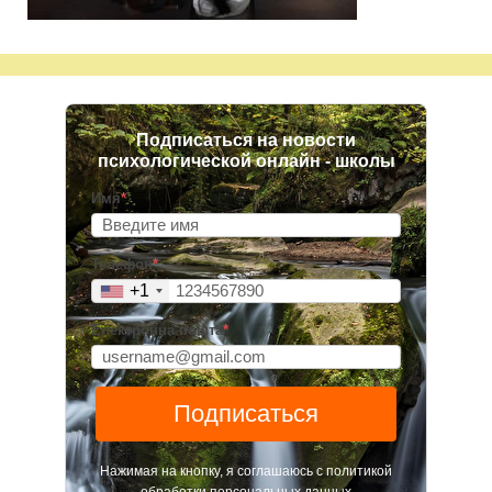
Подписаться на новости
психологической онлайн - школы
Имя
*
Телефон
*
+1
Електронна пошта
*
Подписаться
Нажимая на кнопку, я соглашаюсь с политикой