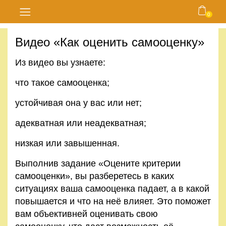
0
Главная
Видео «Как оценить самооценку»
Блог
Из видео вы узнаете:
Курсы
что такое самооценка;
устойчивая она у вас или нет;
Магазин
адекватная или неадекватная;
Карта
низкая или завышенная.
сайта
Выполнив задание «Оцените критерии
Личный
самооценки», вы разберетесь в каких
кабинет
ситуациях ваша самооценка падает, а в какой
повышается и что на неё влияет. Это поможет
Контакты
вам объективней оценивать свою