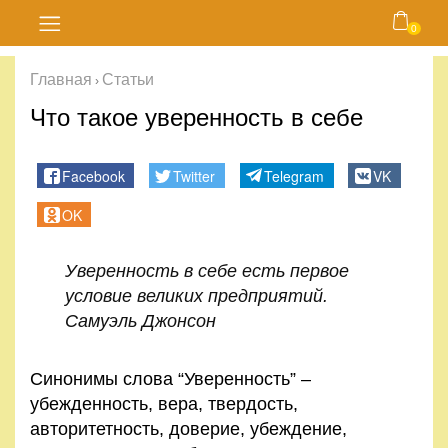
0
Главная
Главная
Статьи
›
Блог
Что такое уверенность в себе
Курсы
Facebook
Twitter
Telegram
VK
Магазин
OK
Карта
Уверенность в себе есть первое
сайта
условие великих предприятий.
Самуэль Джонсон
Личный
кабинет
Синонимы слова “Уверенность” –
убежденность, вера, твердость,
Контакты
авторитетность, доверие, убеждение,