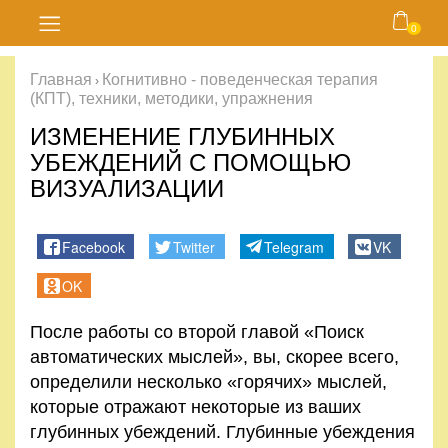
0
Главная
Главная
Когнитивно - поведенческая терапия
›
(КПТ), техники, методики, упражнения
Блог
ИЗМЕНЕНИЕ ГЛУБИННЫХ
Курсы
УБЕЖДЕНИЙ С ПОМОЩЬЮ
ВИЗУАЛИЗАЦИИ
Магазин
Facebook
Twitter
Telegram
VK
Карта
OK
сайта
После работы со второй главой «Поиск
Личный
автоматических мыслей», вы, скорее всего,
кабинет
определили несколько «горячих» мыслей,
которые отражают некоторые из ваших
Контакты
глубинных убеждений. Глубинные убеждения