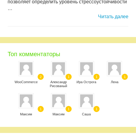
позволяет определить уровень стрессоустойчивости
…
Читать далее
Топ комментаторы
2
1
1
1
WooCommerce
Александр
Ира Острога
Лена
Рисованый
1
1
1
Максим
Максим
Саша