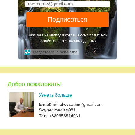
Подписаться
Нажимая на кнопку, я соглашаюсь с политикой
обработки персональных данных
Предоставлено SendPulse
Добро пожаловать!
Узнать больше
Email:
minakovserhii@gmail.com
Skype:
magistr081
Тел:
+380956514031