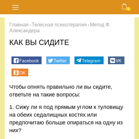
0
Главная
Главная
Телесная психотерапия
Метод Ф.
›
›
Александера
Блог
КАК ВЫ СИДИТЕ
Курсы
Facebook
Twitter
Telegram
VK
Магазин
OK
Карта
Чтобы опнять правильно ли вы сидите,
сайта
ответьте на такие вопросы:
Личный
1. Сижу ли я под прямым углом к туловищу
кабинет
на обеих седалищных костях или
предпочитаю больше опираться на одну из
Контакты
них?