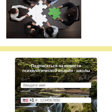
Подписаться на новости
психологической онлайн - школы
Имя
*
Телефон
*
+1
+1
Електронна пошта
*