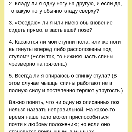
2. Кладу ли я одну ногу на другую, и если да,
Правила
то какую ногу обычно кладу сверху?
и
условия
3. «Оседаю» ли я или имею обыкновение
сидеть прямо, в застывшей позе?
Политика
4. Касаются ли мои ступни пола, или же ноги
конфиденциальности
вытянуты вперед либо расположены под
стулом? (Если так, то нижняя часть спины
чрезмерно напряжена.)
5. Всегда ли я опираюсь о спинку стула? (В
этом случае мышцы спины работают не в
полную силу и постепенно теряют упругость.)
Важно понять, что ни одну из описанных поз
нельзя назвать неправильной. На какое-то
время наше тело может приспособиться
почти к любому положению; но если оно
становится привычным, в мышцах