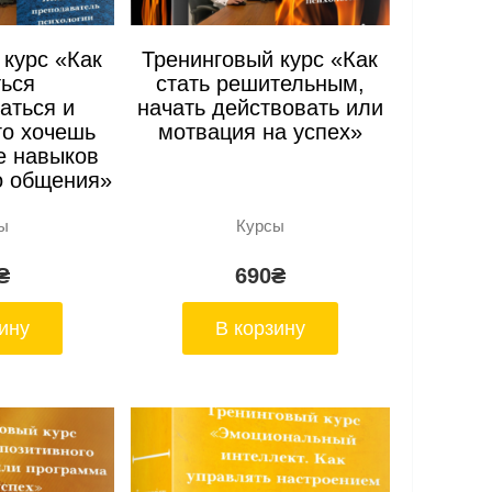
 курс «Как
Тренинговый курс «Как
ться
стать решительным,
аться и
начать действовать или
го хочешь
мотвация на успех»
е навыков
о общения»
ы
Курсы
₴
690
₴
ину
В корзину