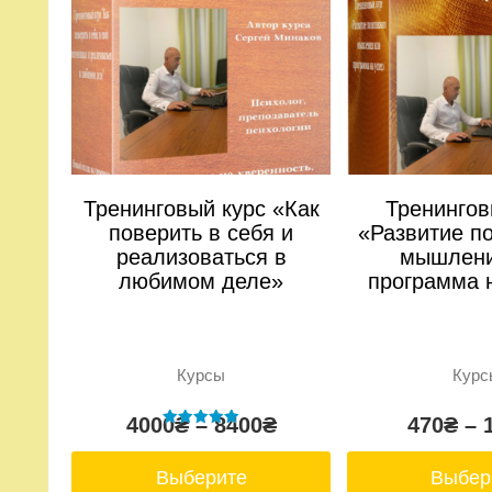
Тренинговый курс «Как
Тренингов
поверить в себя и
«Развитие п
реализоваться в
мышлени
любимом деле»
программа 
Курсы
Курс
4000
₴
–
8400
₴
470
₴
–
Оценка
5.00
из 5
Выберите
Выбер