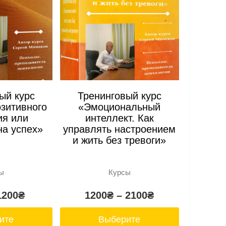
ый курс
Тренинговый курс
озитивного
«Эмоциональный
я или
интеллект. Как
на успех»
управлять настроением
и жить без тревоги»
ы
Курсы
1200
₴
1200
₴
–
2100
₴
ите
Выберите