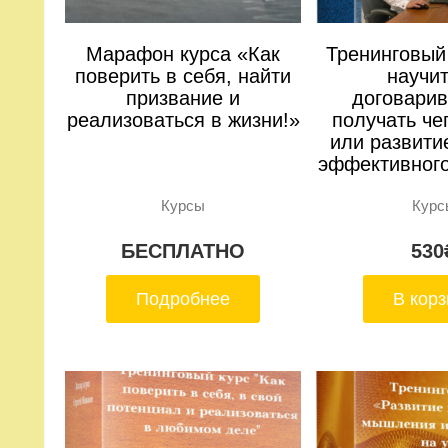
Марафон курса «Как
Тренинговый
поверить в себя, найти
научи
призвание и
договарив
реализоваться в жизни!»
получать че
или развити
эффективног
Курсы
Курс
БЕСПЛАТНО
530
Подробнее
В корз