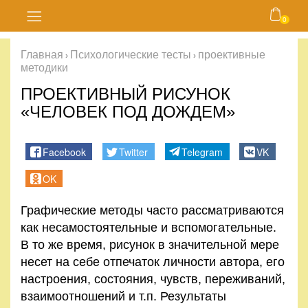
0
Главная
Главная
Психологические тесты
проективные
›
›
методики
Блог
ПРОЕКТИВНЫЙ РИСУНОК
Курсы
«ЧЕЛОВЕК ПОД ДОЖДЕМ»
Магазин
Facebook
Twitter
Telegram
VK
OK
Карта
сайта
Графические методы часто рассматриваются
как несамостоятельные и вспомогательные.
Личный
В то же время, рисунок в значительной мере
кабинет
несет на себе отпечаток личности автора, его
настроения, состояния, чувств, переживаний,
Контакты
взаимоотношений и т.п. Результаты