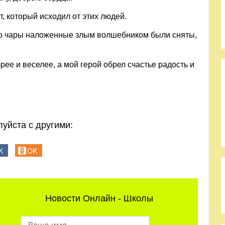
т, который исходил от этих людей.
что чары наложенные злым волшебником были сняты,
рее и веселее, а мой герой обрел счастье радость и
уйста с другими:
K
OK
Новости Онлайн - Школы