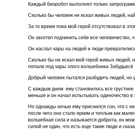
Каждый биоробот выполнял только запрограм
Сколько бы человек не искал живых людей, найт
За то время пока мой герой отсутствовал в эт
Он захотел подчинить себе все человечество, ч
Он наслал чары на людей и люди превратилис
Сколько бы не искал мой герой живых людей, на
попали под чары злого волшебника Забудьвсё
Добрый человек пытался разбудить людей, но у 
С каждым днем ему становилось все грустнее 
меньше и он начал испытывать одиночество в 
Но однажды ночью ему приснился сон, что с неб
после чего оно стало ярким и теплым как мален
волшебная сила и называется доброта, он може
силой не один, что есть еще такие люди и сказа