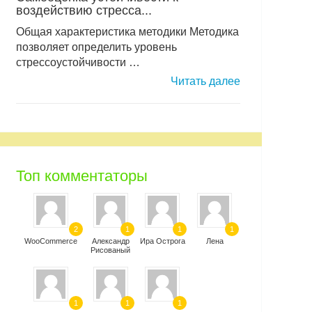
воздействию стресса...
Общая характеристика методики Методика
позволяет определить уровень
стрессоустойчивости …
Читать далее
Топ комментаторы
2
1
1
1
WooCommerce
Александр
Ира Острога
Лена
Рисованый
1
1
1