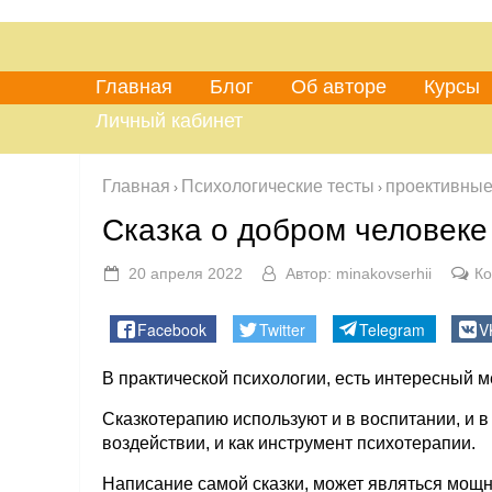
Главная
Блог
Об авторе
Курсы
Личный кабинет
Главная
Психологические тесты
проективные
›
›
Сказка о добром человек
20 апреля 2022
Автор:
minakovserhii
Ко
Facebook
Twitter
Telegram
V
В практической психологии, есть интересный ме
Сказкотерапию используют и в воспитании, и в 
воздействии, и как инструмент психотерапии.
Написание самой сказки, может являться мощн