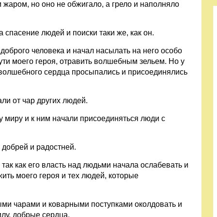
 жаром, но оно не обжигало, а грело и наполняло
 спасение людей и поиски таки же, как он.
доброго человека и начал насылать на него особо
ути моего героя, отравить волшебным зельем. Но у
о волшебного сердца просыпались и присоединялись
ли от чар других людей.
у миру и к ним начали присоединяться люди с
 добрей и радостней.
так как его власть над людьми начала ослабевать и
ить моего героя и тех людей, которые
ыми чарами и коварными поступками околдовать и
илу, добрые сердца.