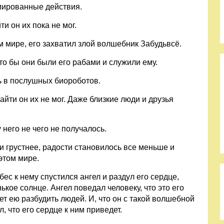
мированные действия.
и он их пока не мог.
ом мире, его захватил злой волшебник Забудьвсё.
то бы они были его рабами и служили ему.
ь в послушных биороботов.
йти он их не мог. Даже близкие люди и друзья
него не чего не получалось.
и грустнее, радости становилось все меньше и
этом мире.
ес к нему спустился ангел и раздул его сердце,
ькое солнце. Ангел поведал человеку, что это его
т ею разбудить людей. И, что он с такой волшебной
л, что его сердце к ним приведет.