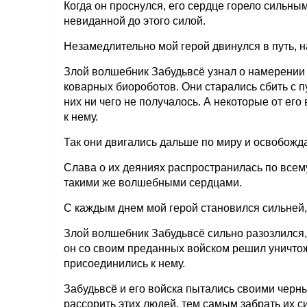
Когда он проснулся, его сердце горело сильным
невиданной до этого силой.
Незамедлительно мой герой двинулся в путь, на
Злой волшебник Забудьвсё узнал о намерении 
коварных биороботов. Они старались сбить с п
них ни чего не получалось. А некоторые от ег
к нему.
Так они двигались дальше по миру и освобожда
Слава о их деяниях распространилась по всем
такими же волшебными сердцами.
С каждым днем мой герой становился сильней,
Злой волшебник Забудьвсё сильно разозлился, 
он со своим преданных войском решил уничтож
присоединились к нему.
Забудьвсё и его войска пытались своими черн
рассорить этих людей, тем самым забрать их с