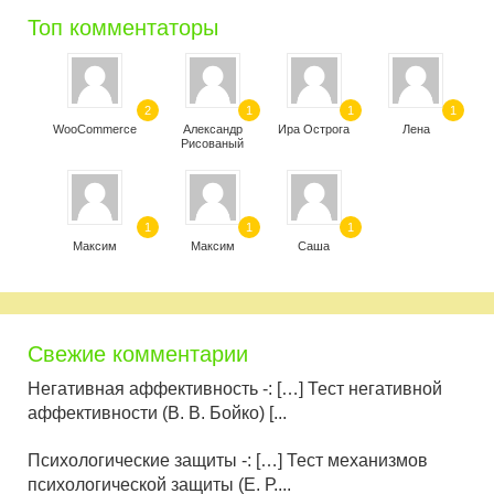
Топ комментаторы
2
1
1
1
WooCommerce
Александр
Ира Острога
Лена
Рисованый
1
1
1
Максим
Максим
Саша
Свежие комментарии
Негативная аффективность -: […] Тест негативной
аффективности (В. В. Бойко) [...
Психологические защиты -: […] Тест механизмов
психологической защиты (Е. Р....