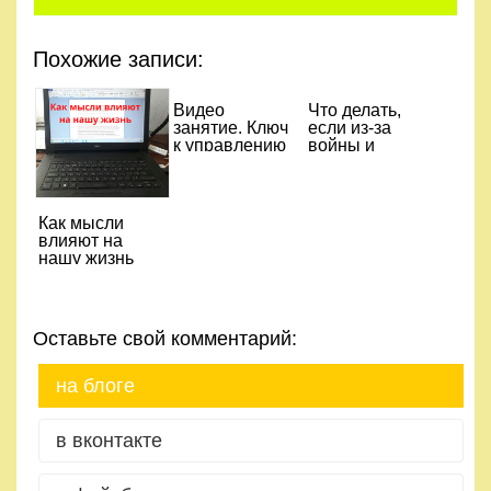
Похожие записи:
Видео
Что делать,
занятие. Ключ
если из-за
к управлению
войны и
своими
опасности,
потребностями
человек
и мотивами
переживает
поведения
стресс
Как мысли
влияют на
нашу жизнь
Оставьте свой комментарий:
на блоге
в вконтакте