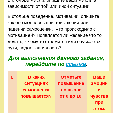
В столбце мысли, опишите ваши мысли в
зависимости от той или иной ситуации.
В столбце поведение, мотивации, опишите
как оно менялось при повышении или
падении самооценки. Что происходило с
мотивацией? Появляется ли желание что то
делать, к чему то стремится или опускаются
руки, падает активность?
Для выполнения данного задания,
перейдите по
ссылке
.
I.
В каких
Отметьте
Ваши
ситуациях
повышение
эмоции
самооценка
по шкале
и
повышается?
от 0 до 10.
чувства
при
этом.