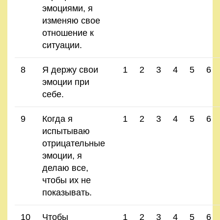
эмоциями, я
изменяю свое
отношение к
ситуации.
8
Я держу свои
1
2
3
4
5
6
эмоции при
себе.
9
Когда я
1
2
3
4
5
6
испытываю
отрицательные
эмоции, я
делаю все,
чтобы их не
показывать.
10
Чтобы
1
2
3
4
5
6