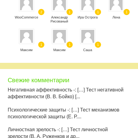
2
1
1
1
WooCommerce
Александр
Ира Острога
Лена
Рисованый
1
1
1
Максим
Максим
Саша
Свежие комментарии
Негативная аффективность -: […] Тест негативной
аффективности (В. В. Бойко) [...
Психологические защиты -: […] Тест механизмов
психологической защиты (Е. Р....
Личностная зрелость -: […] Тест личностной
зрелости (В. А. Руженков и др...