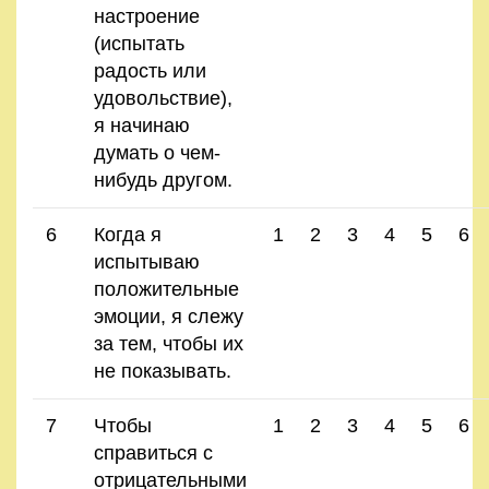
настроение
(испытать
радость или
удовольствие),
я начинаю
думать о чем-
нибудь другом.
6
Когда я
1
2
3
4
5
6
испытываю
положительные
эмоции, я слежу
за тем, чтобы их
не показывать.
7
Чтобы
1
2
3
4
5
6
справиться с
отрицательными