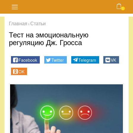
0
Главная
Главная
Статьи
›
Блог
Тест на эмоциональную
регуляцию Дж. Гросса
Курсы
Facebook
Twitter
Telegram
VK
Магазин
OK
Карта
сайта
Личный
кабинет
Контакты