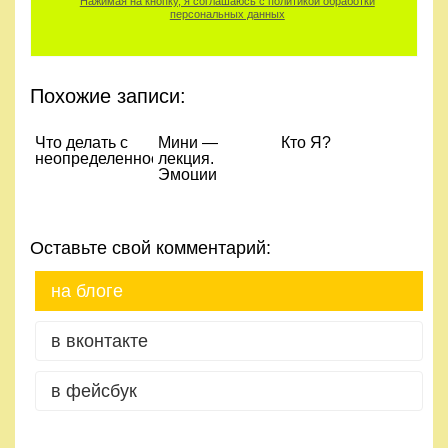
Нажимая на кнопку, я соглашаюсь с политикой обработки
персональных данных
Похожие записи:
Что делать с
Мини —
Кто Я?
неопределенностью
лекция.
Эмоции
человека.
Функции
эмоций.
Фундаментальные
Оставьте свой комментарий:
эмоции.
на блоге
в вконтакте
в фейсбук