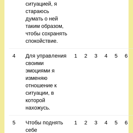
ситуацией, я
стараюсь
думать о ней
таким образом,
чтобы сохранять
спокойствие.
4
Для управления
1
2
3
4
5
6
своими
эмоциями я
изменяю
отношение к
ситуации, в
которой
нахожусь.
5
Чтобы поднять
1
2
3
4
5
6
себе