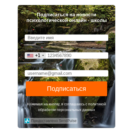
Подписаться на новости
психологической онлайн - школы
Имя
*
Телефон
*
+1
+1
Електронна пошта
*
Подписаться
Нажимая на кнопку, я соглашаюсь с политикой
обработки персональных данных
Предоставлено SendPulse