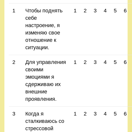
1
Чтобы поднять
1
2
3
4
5
6
себе
настроение, я
изменяю свое
отношение к
ситуации.
2
Для управления
1
2
3
4
5
6
своими
эмоциями я
сдерживаю их
внешние
проявления.
3
Когда я
1
2
3
4
5
6
сталкиваюсь со
стрессовой