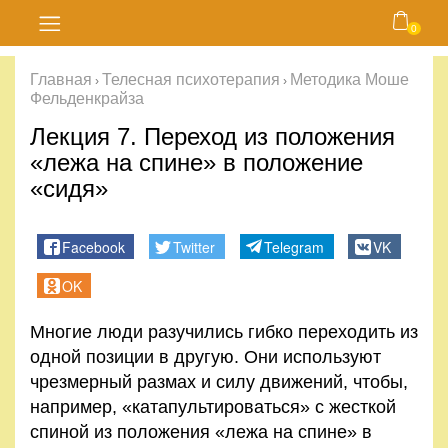
0
Главная
Главная
Телесная психотерапия
Методика Моше
›
›
Фельденкрайза
Блог
Лекция 7. Переход из положения
Курсы
«лежа на спине» в положение
«сидя»
Магазин
Facebook
Twitter
Telegram
VK
Карта
OK
сайта
Многие люди разучились гибко переходить из
Личный
одной позиции в другую. Они используют
кабинет
чрезмерный размах и силу движений, чтобы,
например, «катапультироваться» с жесткой
Контакты
спиной из положения «лежа на спине» в