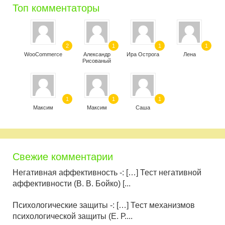
Топ комментаторы
2
1
1
1
WooCommerce
Александр
Ира Острога
Лена
Рисованый
1
1
1
Максим
Максим
Саша
Свежие комментарии
Негативная аффективность -: […] Тест негативной
аффективности (В. В. Бойко) [...
Психологические защиты -: […] Тест механизмов
психологической защиты (Е. Р....