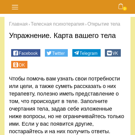
0
Главная
Главная
Телесная психотерапия
Открытие тела
›
›
Блог
Упражнение. Карта вашего тела
Курсы
Facebook
Twitter
Telegram
VK
Магазин
OK
Чтобы помочь вам узнать свои потребности
Карта
или цели, а также суметь рассказать о них
сайта
терапевту, полезно иметь представление о
том, что происходит в теле. Заполните
Личный
очертания тела, задав себе изложенные
кабинет
ниже вопросы, но не ограничивайтесь только
ими. Если у вас появится другие,
Контакты
постарайтесь и на них получить ответы.