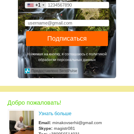
+1
+1
Електронна пошта
*
Подписаться
Нажимая на кнопку, я соглашаюсь с политикой
обработки персональных данных
Предоставлено SendPulse
Добро пожаловать!
Узнать больше
Email:
minakovserhii@gmail.com
Skype:
magistr081