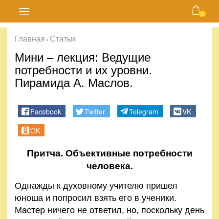
0
Главная
Главная
Статьи
›
Блог
Мини – лекция: Ведущие
потребности и их уровни.
Курсы
Пирамида А. Маслов.
Магазин
Facebook
Twitter
Telegram
VK
Карта
OK
сайта
Притча.
Объективные потребности
человека.
Личный
кабинет
Однажды к духовному учителю пришел
юноша и попросил взять его в ученики.
Контакты
Мастер ничего не ответил, но, поскольку день