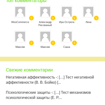
Топ комментаторы
2
1
1
1
WooCommerce
Александр
Ира Острога
Лена
Рисованый
1
1
1
Максим
Максим
Саша
Свежие комментарии
Негативная аффективность -: […] Тест негативной
аффективности (В. В. Бойко) [...
Психологические защиты -: […] Тест механизмов
психологической защиты (Е. Р....