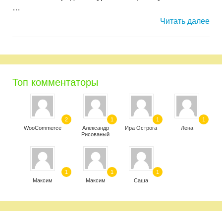
…
Читать далее
Топ комментаторы
2
1
1
1
WooCommerce
Александр
Ира Острога
Лена
Рисованый
1
1
1
Максим
Максим
Саша