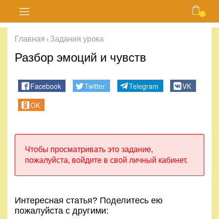
0
Главная
Главная
Задания урока
›
Блог
Разбор эмоций и чувств
Курсы
Facebook
Twitter
Telegram
VK
Магазин
OK
Карта
сайта
Чтобы просматривать это задание,
пожалуйста, войдите в свой личный кабинет.
Личный
кабинет
Интересная статья? Поделитесь ею
Контакты
пожалуйста с другими: