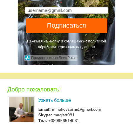
Електронна пошта
*
Подписаться
Нажимая на кнопку, я соглашаюсь с политикой
обработки персональных данных
Предоставлено SendPulse
Добро пожаловать!
Узнать больше
Email:
minakovserhii@gmail.com
Skype:
magistr081
Тел:
+380956514031