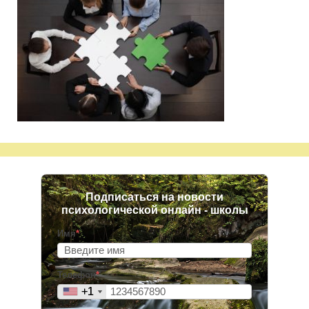
Подписаться на новости
психологической онлайн - школы
Имя
*
Телефон
*
+1
+1