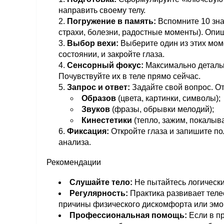
направить своему телу.
Погружение в память:
Вспомните 10 зна
страхи, болезни, радостные моменты). Опиш
Выбор вехи:
Выберите один из этих мом
состоянии, и закройте глаза.
Сенсорный фокус:
Максимально деталь
Почувствуйте их в теле прямо сейчас.
Запрос и ответ:
Задайте свой вопрос. От
Образов
(цвета, картинки, символы);
Звуков
(фразы, обрывки мелодий);
Кинестетики
(тепло, зажим, покалыва
Фиксация:
Откройте глаза и запишите п
анализа.
Рекомендации
Слушайте тело:
Не пытайтесь логически
Регулярность:
Практика развивает теле
причины физического дискомфорта или эм
Профессиональная помощь:
Если в п