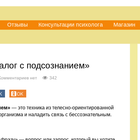
Отзывы
Консультации психолога
Магазин
алог с подсознанием»
Комментариев нет
342
K
OK
ием»
— это техника из телесно-ориентированной
рганизма и наладить связь с бессознательным.
разу» — вопрос или запрос, который вы хотите