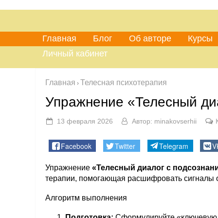
Главная
Блог
Об авторе
Курсы
Личный кабинет
Главная
Телесная психотерапия
›
Упражнение «Телесный ди
13 февраля 2026
Автор:
minakovserhii
Facebook
Twitter
Telegram
V
Упражнение
«Телесный диалог с подсознан
терапии, помогающая расшифровать сигналы о
Алгоритм выполнения
Подготовка:
Сформулируйте «ключевую ф