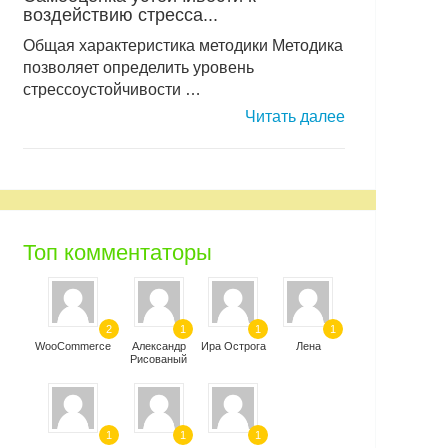
воздействию стресса...
Общая характеристика методики Методика
позволяет определить уровень
стрессоустойчивости …
Читать далее
Топ комментаторы
2
1
1
1
WooCommerce
Александр
Ира Острога
Лена
Рисованый
1
1
1