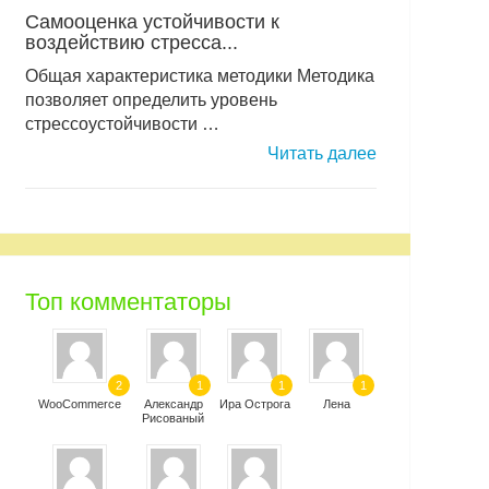
Самооценка устойчивости к
воздействию стресса...
Общая характеристика методики Методика
позволяет определить уровень
стрессоустойчивости …
Читать далее
Топ комментаторы
2
1
1
1
WooCommerce
Александр
Ира Острога
Лена
Рисованый