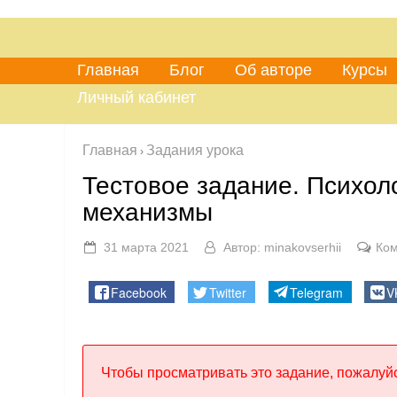
Главная
Блог
Об авторе
Курсы
Личный кабинет
Главная
Задания урока
›
Тестовое задание. Психол
механизмы
31 марта 2021
Автор:
minakovserhii
Ком
Facebook
Twitter
Telegram
V
Чтобы просматривать это задание, пожалуйс