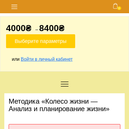
0
Главная
4000
₴
8400
₴
–
Блог
Выберите параметры
Курсы
или
Войти в личный кабинет
Магазин
Карта
сайта
Личный
Методика «Колесо жизни —
кабинет
Анализ и планирование жизни»
Контакты