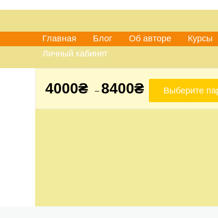
Главная
Блог
Об авторе
Курсы
Личный кабинет
4000
₴
8400
₴
Выберите па
–