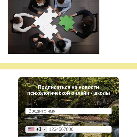
Подписаться на новости
психологической онлайн - школы
Имя
*
Телефон
*
+1
+1