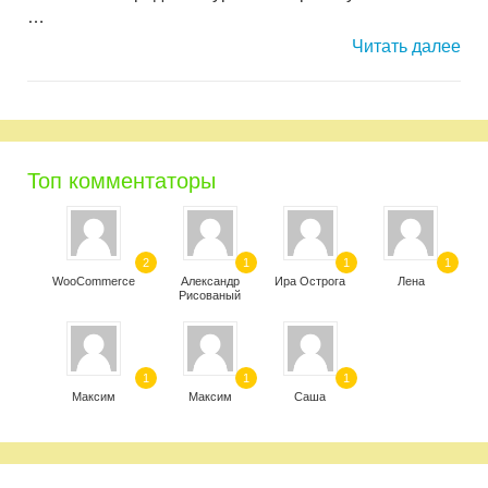
…
Читать далее
Топ комментаторы
2
1
1
1
WooCommerce
Александр
Ира Острога
Лена
Рисованый
1
1
1
Максим
Максим
Саша