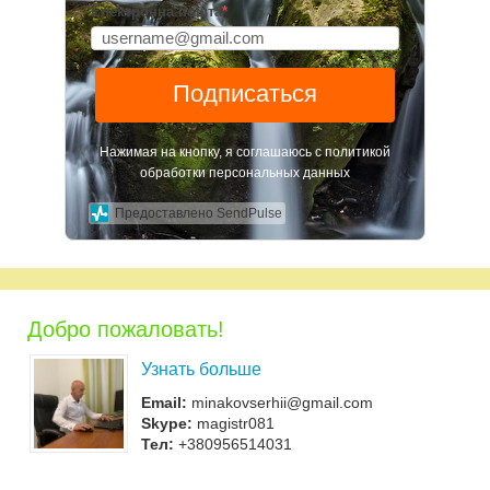
Електронна пошта
*
Подписаться
Нажимая на кнопку, я соглашаюсь с политикой
обработки персональных данных
Предоставлено SendPulse
Добро пожаловать!
Узнать больше
Email:
minakovserhii@gmail.com
Skype:
magistr081
Тел:
+380956514031