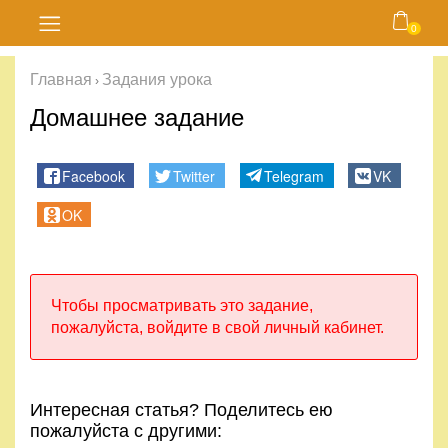
0
Главная
Главная
Задания урока
›
Блог
Домашнее задание
Курсы
Facebook
Twitter
Telegram
VK
Магазин
OK
Карта
сайта
Чтобы просматривать это задание,
пожалуйста, войдите в свой личный кабинет.
Личный
кабинет
Интересная статья? Поделитесь ею
Контакты
пожалуйста с другими: