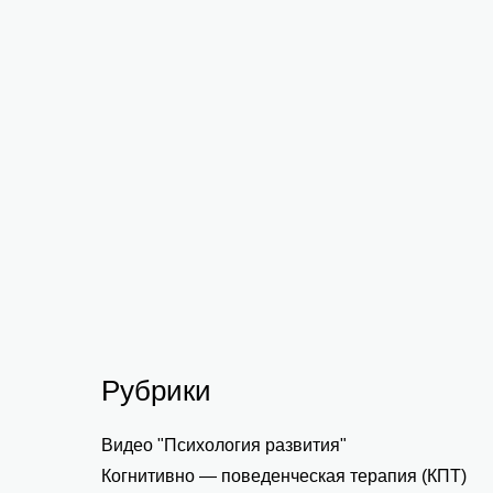
Деятельность и Цель
Как общаться легко
Способы бесконфликтных отношений
Способности, интересы, склонности
Любимое дело
Рубрики
Видео "Психология развития"
Когнитивно — поведенческая терапия (КПТ)