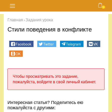
0
Главная
Главная
Задания урока
›
Блог
Стили поведения в конфликте
Курсы
Facebook
Twitter
Telegram
VK
Магазин
OK
Карта
сайта
Чтобы просматривать это задание,
пожалуйста, войдите в свой личный кабинет.
Личный
кабинет
Интересная статья? Поделитесь ею
Контакты
пожалуйста с другими: