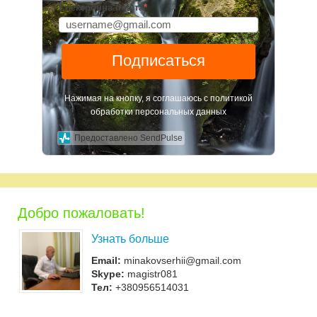
Електронна пошта
*
Подписаться
Нажимая на кнопку, я соглашаюсь с политикой
обработки персональных данных
Предоставлено SendPulse
Добро пожаловать!
Узнать больше
Email:
minakovserhii@gmail.com
Skype:
magistr081
Тел:
+380956514031