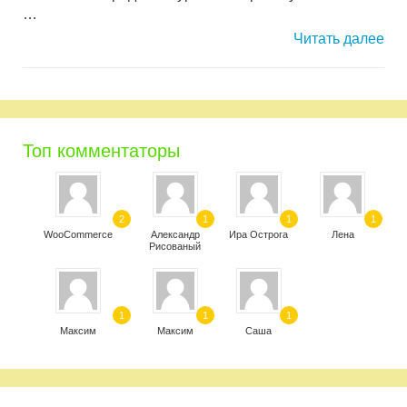
…
Читать далее
Топ комментаторы
2
1
1
1
WooCommerce
Александр
Ира Острога
Лена
Рисованый
1
1
1
Максим
Максим
Саша