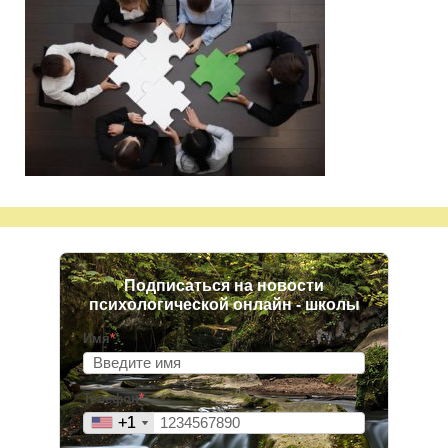
Подписаться на новости
психологической онлайн - школы
Имя
*
Телефон
*
+1
+1