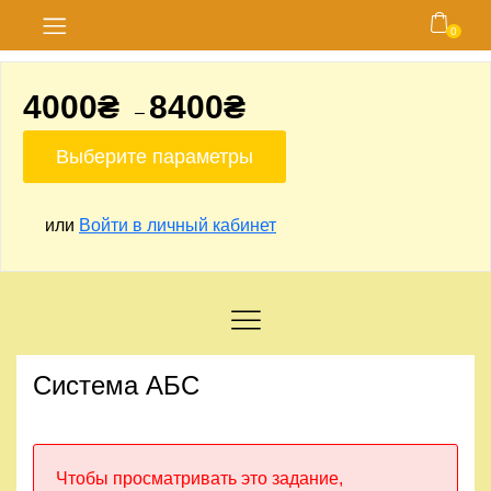
0
Главная
4000
₴
8400
₴
–
Блог
Выберите параметры
Курсы
или
Войти в личный кабинет
Магазин
Карта
сайта
Личный
Система АБС
кабинет
Контакты
Чтобы просматривать это задание,