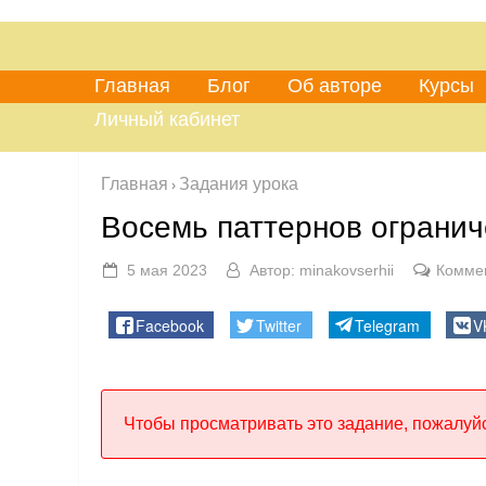
Главная
Блог
Об авторе
Курсы
Личный кабинет
Главная
Задания урока
›
Восемь паттернов ограни
5 мая 2023
Автор:
minakovserhii
Комме
Facebook
Twitter
Telegram
V
Чтобы просматривать это задание, пожалуйс