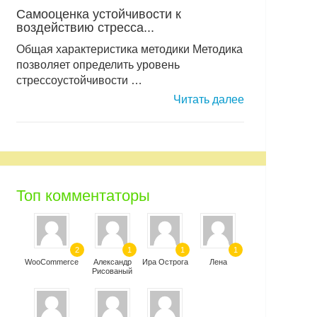
Самооценка устойчивости к
воздействию стресса...
Общая характеристика методики Методика
позволяет определить уровень
стрессоустойчивости …
Читать далее
Топ комментаторы
2
1
1
1
WooCommerce
Александр
Ира Острога
Лена
Рисованый