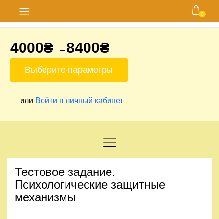
0
Главная
4000
₴
8400
₴
–
Блог
Выберите параметры
Курсы
или
Войти в личный кабинет
Магазин
Карта
сайта
Личный
Тестовое задание.
кабинет
Психологические защитные
механизмы
Контакты