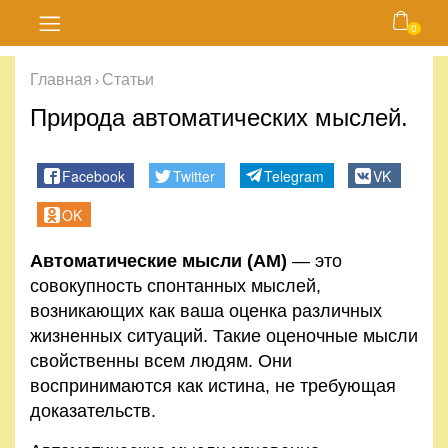
0
Главная
Главная
Статьи
›
Блог
Природа автоматических мыслей.
Курсы
Facebook
Twitter
Telegram
VK
Магазин
OK
Автоматические мысли (АМ)
— это
Карта
совокупность спонтанных мыслей,
сайта
возникающих как ваша оценка различных
жизненных ситуаций. Такие оценочные мысли
Личный
свойственны всем людям. Они
кабинет
воспринимаются как истина, не требующая
доказательств.
Контакты