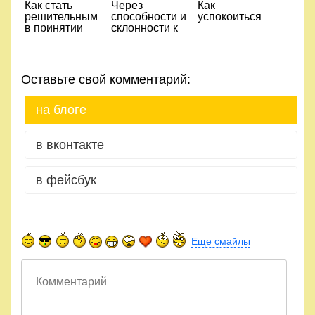
Как стать
Через
Как
решительным
способности и
успокоиться
в принятии
склонности к
решений
призванию за
6 минут
Оставьте свой комментарий:
на блоге
в вконтакте
в фейсбук
Еще смайлы