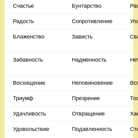
Счастье
Бунтарство
Ра
Радость
Сопротивление
Уп
Блаженство
Зависть
Св
Забавность
Надменность
Не
Восхищение
Неповиновение
Вс
Триумф
Презрение
То
Удачливость
Отвращение
Ха
Удовольствие
Подавленность
Ст