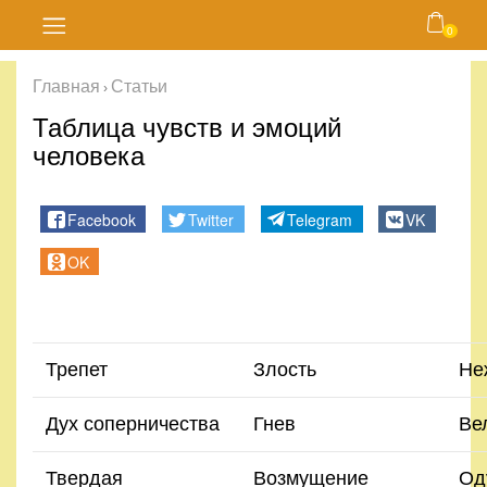
0
Главная
Главная
Статьи
›
Блог
Таблица чувств и эмоций
человека
Курсы
Facebook
Twitter
Telegram
VK
Магазин
OK
Карта
сайта
Трепет
Злость
Не
Личный
кабинет
Дух соперничества
Гнев
Ве
Контакты
Твердая
Возмущение
Од