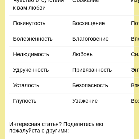
к вам любви
Покинутость
Восхищение
По
Болезненность
Благоговение
Вп
Нелюдимость
Любовь
Си
Удрученность
Привязанность
Эн
Усталость
Безопасность
Вз
Глупость
Уважение
Во
Интересная статья? Поделитесь ею
пожалуйста с другими: