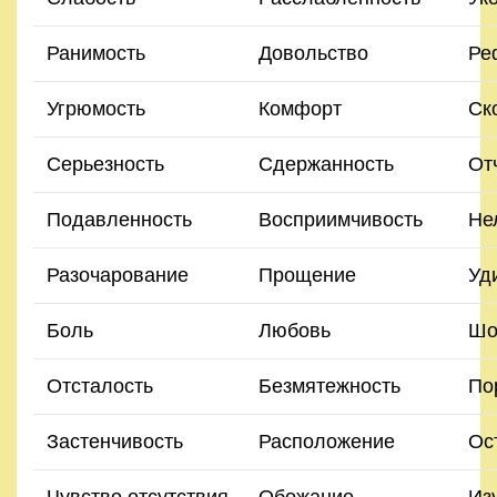
Ранимость
Довольство
Ре
Угрюмость
Комфорт
Ск
Серьезность
Сдержанность
От
Подавленность
Восприимчивость
Не
Разочарование
Прощение
Уд
Боль
Любовь
Шо
Отсталость
Безмятежность
По
Застенчивость
Расположение
Ос
Чувство отсутствия
Обожание
Из