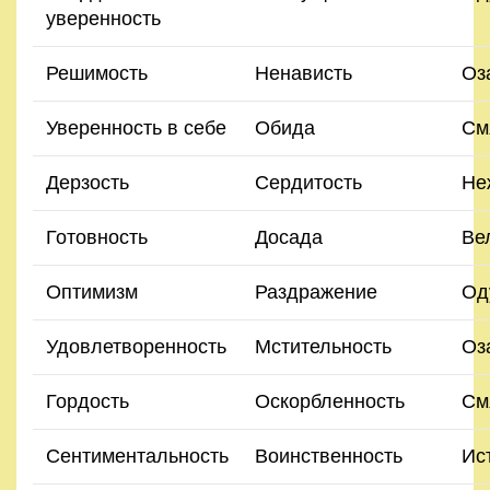
уверенность
Правила
и
Решимость
Ненависть
Оз
условия
Уверенность в себе
Обида
См
Политика
конфиденциальности
Дерзость
Сердитость
Не
Готовность
Досада
Ве
Оптимизм
Раздражение
Од
Удовлетворенность
Мстительность
Оз
Гордость
Оскорбленность
См
Сентиментальность
Воинственность
Ис