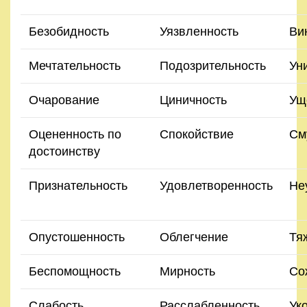
Безобидность
Уязвленность
Ви
Мечтательность
Подозрительность
Ун
Очарование
Циничность
Ущ
Оцененность по
Спокойствие
См
достоинству
Признательность
Удовлетворенность
Не
Опустошенность
Облегчение
Тя
Беспомощность
Мирность
Со
Слабость
Расслабленность
Ук